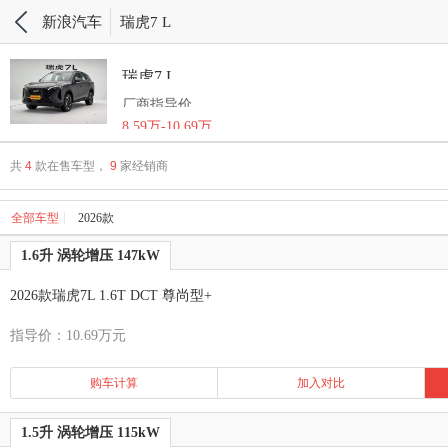
新浪汽车
瑞虎7 L
瑞虎7 L
厂商指导价
8.59万-10.69万
共
4
款在售车型，
9
家经销商
全部车型
2026款
1.6升 涡轮增压 147kW
2026款瑞虎7L 1.6T DCT 尊尚型+
指导价：10.69万元
购车计算
加入对比
1.5升 涡轮增压 115kW