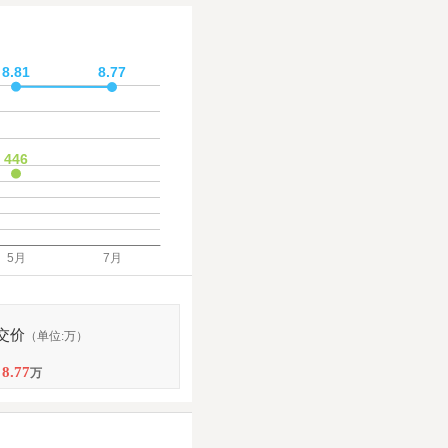
交价
（单位:万）
8.77
万