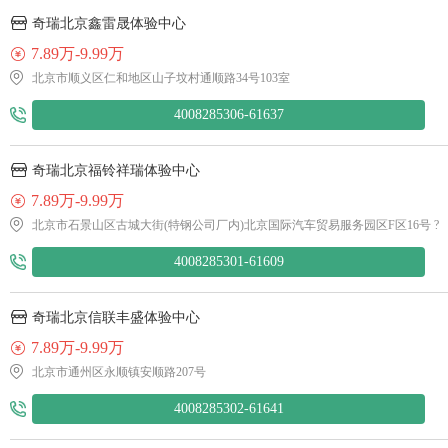
奇瑞北京鑫雷晟体验中心
7.89万-9.99万
北京市顺义区仁和地区山子坟村通顺路34号103室
4008285306-61637
奇瑞北京福铃祥瑞体验中心
7.89万-9.99万
北京市石景山区古城大街(特钢公司厂内)北京国际汽车贸易服务园区F区16号 ?
4008285301-61609
奇瑞北京信联丰盛体验中心
7.89万-9.99万
北京市通州区永顺镇安顺路207号
4008285302-61641