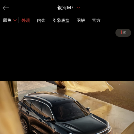
银河M7
颜色
外观
内饰
引擎底盘
图解
官方
1
/9