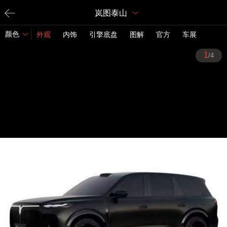
岚图泰山
颜色
外观
内饰
引擎底盘
图解
官方
车展
1
/4