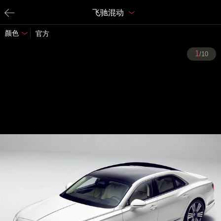
飞驰混动
颜色
官方
1
/10