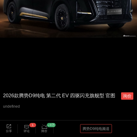
2026款腾势D9纯电 第二代 EV 四驱闪充旗舰型 官图
询价
undefined
1
0万
腾势D9纯电频道
分享
评论
降价