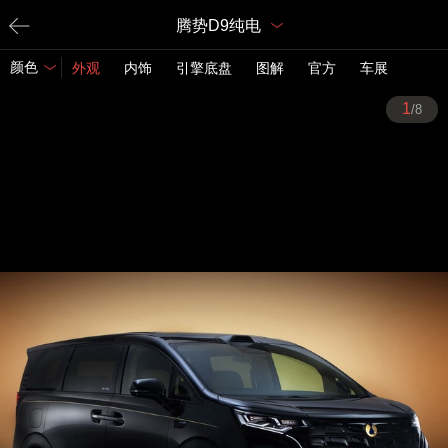
腾势D9纯电
颜色
外观
内饰
引擎底盘
图解
官方
车展
1
/8