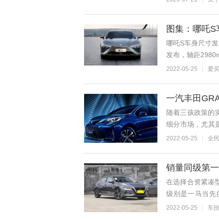
图集：哪吒S
哪吒S车身尺寸发布
发布，轴距2980
2022-05-25
爱
一汽丰田GR
随着三孩政策的
细分市场，尤其是
新的高端车型-GR
2022-05-25
全
销量同级第一，
在选择合资紧凑
级别是一马当先
2021年日产轩逸
2022-05-25
车