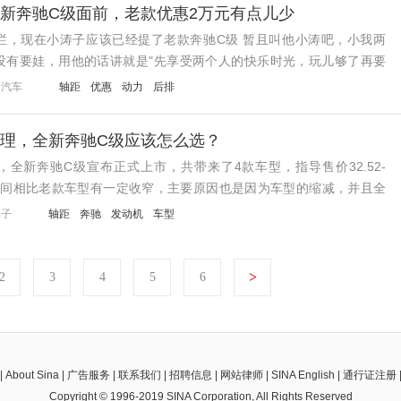
新奔驰C级面前，老款优惠2万元有点儿少
拦，现在小涛子应该已经提了老款奔驰C级 暂且叫他小涛吧，小我两
没有要娃，用他的话讲就是"先享受两个人的快乐时光，玩儿够了再要
人都挺潇洒的，开着那台10年车龄的老大众...
咖汽车
轴距
优惠
动力
后排
理，全新奔驰C级应该怎么选？
全新奔驰C级宣布正式上市，共带来了4款车型，指导售价32.52-
价区间相比老款车型有一定收窄，主要原因也是因为车型的缩减，并且全
C 300L的动力车型，起售价虽...
算子
轴距
奔驰
发动机
车型
>
2
3
4
5
6
|
About Sina
|
广告服务
|
联系我们
|
招聘信息
|
网站律师
|
SINA English
|
通行证注册
Copyright © 1996-2019 SINA Corporation, All Rights Reserved