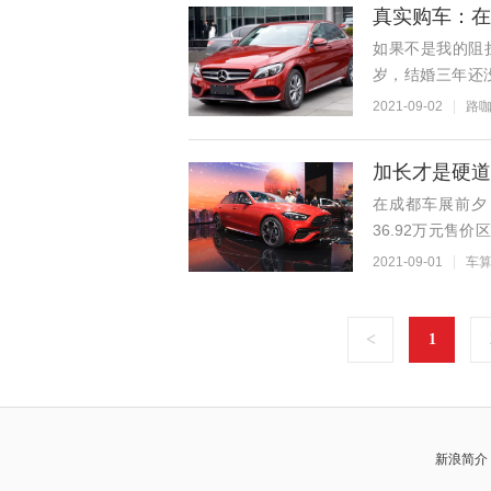
真实购车：在
如果不是我的阻
岁，结婚三年还
娃"在我看来，俩
2021-09-02
路
加长才是硬道
在成都车展前夕，
36.92万元售
新奔驰C级也没有了
2021-09-01
车
<
1
新浪简介