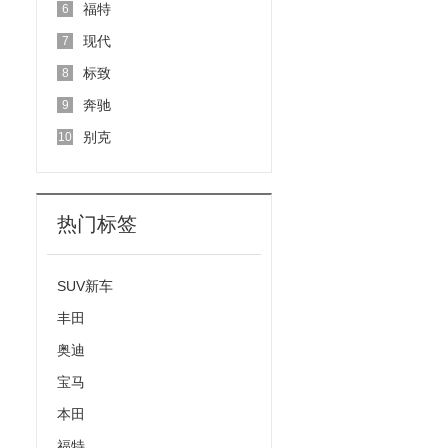
福特
6
现代
7
标致
8
奔驰
9
别克
10
热门标签
SUV新车
丰田
奥迪
宝马
本田
福特