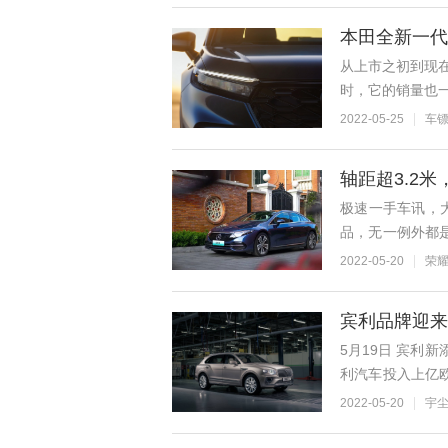
本田全新一代
从上市之初到现在
时，它的销量也一
CR-V）终于要
2022-05-25
车
轴距超3.2
极速一手车讯，大
品，无一例外都
今，奔驰旗舰纯电轿
2022-05-20
荣
宾利品牌迎来
5月19日 宾利
利汽车投入上亿
出行的非凡之作新
2022-05-20
宇