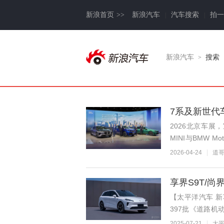
新浪首页
>>
新浪汽车
汽车搜索
拍一
|
|
汽车
新浪汽车
搜索
>
7系及新世代
2026北京车展
MINI与BMW 
BMW iX3长轴距
2026-04-24
道
享界S9T/
【太平洋汽车 
397批《道路
蒙智行的问界、智
2025-07-21
太