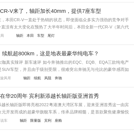
CR-V来了，轴距加长40mm，提供7座车型
，本田CR-V一直处于热销的状态，即使面临众多实力强劲的竞争对手
直没有太大变化在预热了大半年时间后，本田全新一代CR-V（第六代
来了，目前该车的申报图和预告图均已...
镖局
轴距
本田
车型
尾灯
米，续航超800km，这是地表最豪华纯电车？
咖真实辣评 新车速评 如今奔驰推出的EQC、EQB、EQA三款纯电产
是SUV车型，并且由于级别受限，很难突出奔驰无与伦比的豪华感而如
车EQS的上市，也...
耀旋风哥
轴距
续航
风阻
奔驰
在华20周年 宾利新添越长轴距版亚洲首秀
新添越长轴距版即将亮相2022粤港澳大湾区车展，迎来亚洲首秀这一由宾
欧元开发而成的超豪华旗舰车系，传承品牌精髓，是首款聚焦健康愉悦
车系旨在不断满足中国客户对于驾乘体...
尘说车
轴距
限量版
宾利
座舱