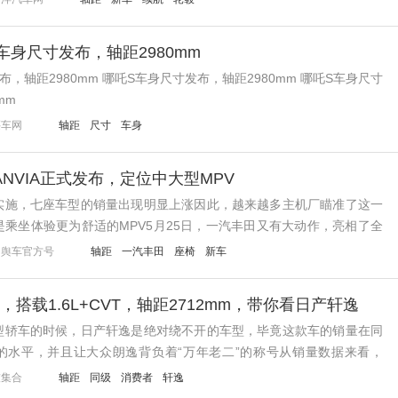
车身尺寸发布，轴距2980mm
，轴距2980mm 哪吒S车身尺寸发布，轴距2980mm 哪吒S车身尺寸
mm
买车网
轴距
尺寸
车身
ANVIA正式发布，定位中大型MPV
实施，七座车型的销量出现明显上涨因此，越来越多主机厂瞄准了这一
乘坐体验更为舒适的MPV5月25日，一汽丰田又有大动作，亮相了全
ANVIA，并公布中文名为格瑞维亚那...
民舆车官方号
轴距
一汽丰田
座椅
新车
搭载1.6L+CVT，轴距2712mm，带你看日产轩逸
型轿车的时候，日产轩逸是绝对绕不开的车型，毕竟这款车的销量在同
的水平，并且让大众朗逸背负着“万年老二”的称号从销量数据来看，
累计销量接近48万辆（476703辆），...
技集合
轴距
同级
消费者
轩逸