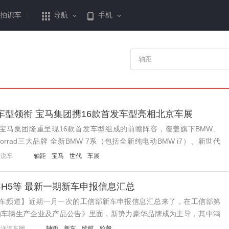
拍识车
导航
手机
|
车型领衔 宝马集团携16款首发车型亮相北京车展
，宝马集团隆重呈现16款首发车型组成的前瞻阵容，覆盖旗下BMW、
Motorrad三大品牌 全新BMW 7系（包括全新纯电动BMW i7）、新世代
版、新世代B...
哥说车
轴距
宝马
世代
车展
尚界H5等 最新一期新车申报信息汇总
新车频道】近期一月一次的工信部新车申报信息汇总来了，在工信部第
机动车辆生产企业及产品公告》里面，新势力豪华品牌成为主导，其中鸿
界、享界和尚界都有新产品推出，六座的特斯...
平洋汽车网
轴距
新车
续航
轮毂