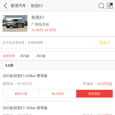
搜索
网站
新浪汽车
别克E5
导航
别克E5
厂商指导价
16.99万-18.99万
北京
共
5
款在售车型，
6
家经销商
全部车型
2025款
2023款
0.0升
2025款别克E5 620km 尊享版
指导价：18.99万元
市场价：
16.69万起
购车计算
加入对比
咨询底价
2025款别克E5 545km 智享版