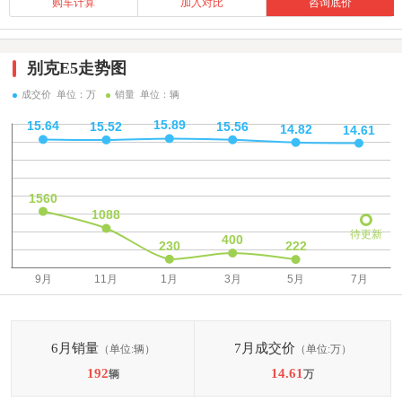
购车计算
加入对比
咨询底价
别克E5走势图
成交价 单位：万
销量 单位：辆
待更新
6月销量
7月成交价
（单位:辆）
（单位:万）
192
14.61
辆
万