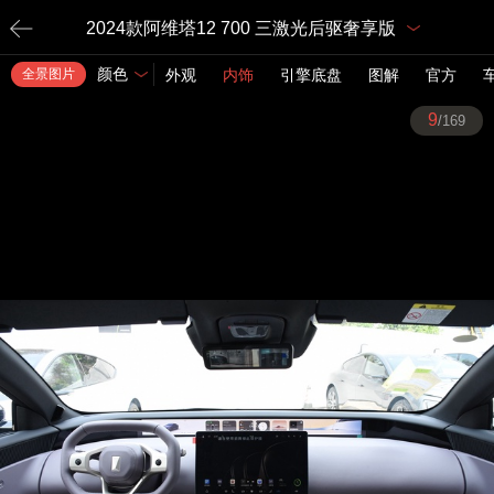
2024款阿维塔12 700 三激光后驱奢享版
颜色
全景图片
外观
内饰
引擎底盘
图解
官方
9
/169