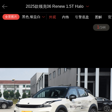
2025款领克06 Renew 1.5T Halo
黑色,银盐白
全景图片
外观
内饰
引擎底盘
图解
官
1
/144