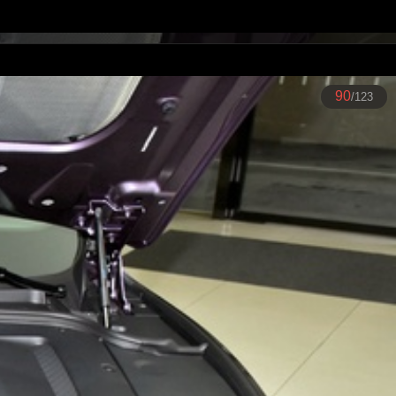
90
/123