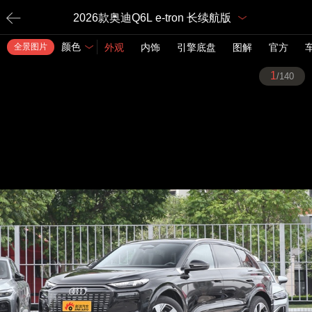
2026款奥迪Q6L e-tron 长续航版
颜色
全景图片
外观
内饰
引擎底盘
图解
官方
1
/140