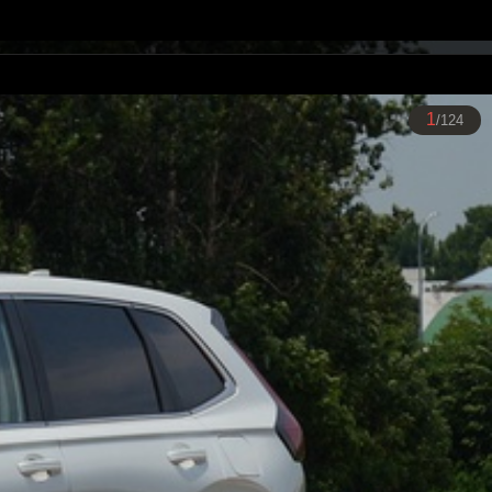
1
/124