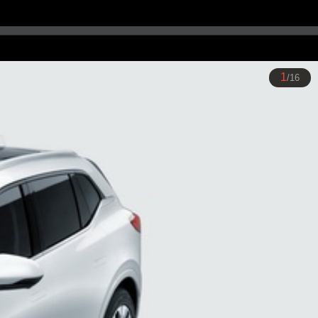
1
/16