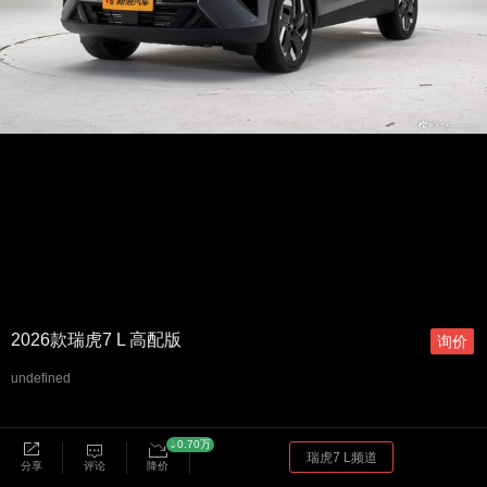
2026款瑞虎7 L 高配版
询价
undefined
0.70万
瑞虎7 L频道
分享
评论
降价