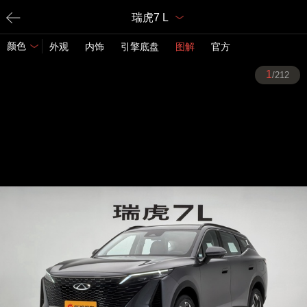
瑞虎7 L
颜色
外观
内饰
引擎底盘
图解
官方
1
/212