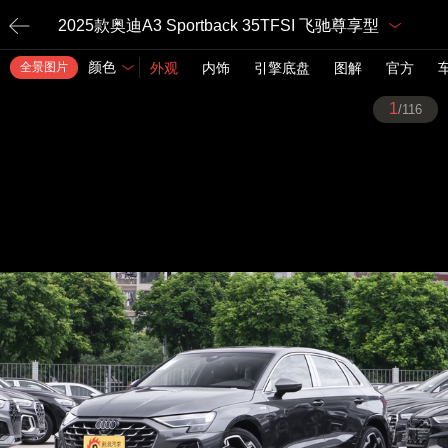
2025款奥迪A3 Sportback 35TFSI 飞驰尊享型
颜色
全景图片
外观
内饰
引擎底盘
图解
官方
1
/116