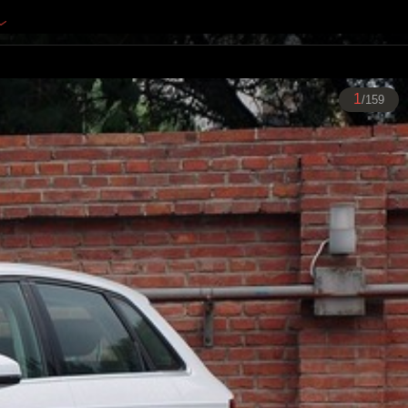
1
/159