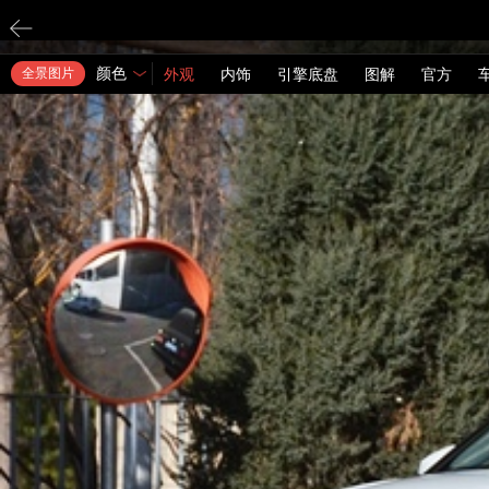
颜色
全景图片
外观
内饰
引擎底盘
图解
官方