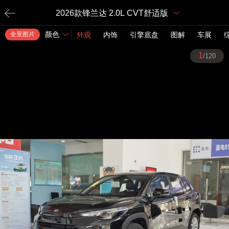
2026款锋兰达 2.0L CVT舒适版
颜色
全景图片
外观
内饰
引擎底盘
图解
车展
1
/120