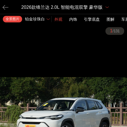
2026款锋兰达 2.0L 智能电混双擎 豪华版
铂金珍珠白
全景图片
外观
内饰
引擎底盘
图解
车
1
/131